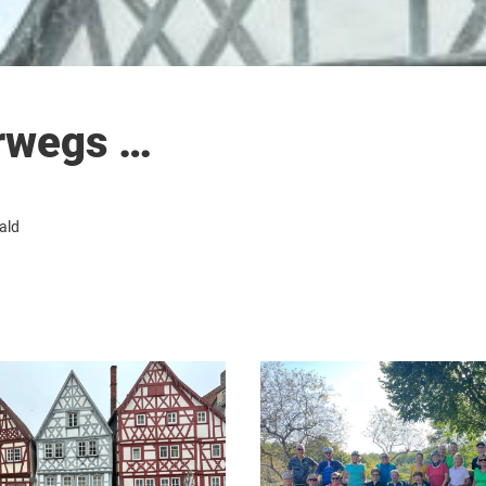
rwegs …
ald